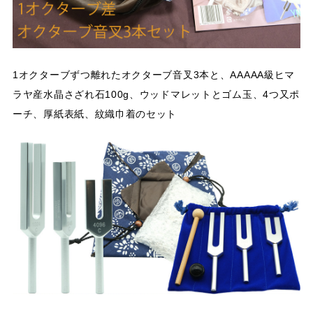
1オクターブずつ離れたオクターブ音叉3本と、AAAAA級ヒマ
ラヤ産水晶さざれ石100g、ウッドマレットとゴム玉、4つ又ポ
ーチ、厚紙表紙、紋織巾着のセット