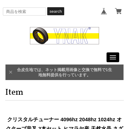
search
Toggle
navigati
合皮生地では、ネット掲載用画像と交換で無料で1生
地無料提供を行っています。
Item
クリスタルチューナー 4096hz 2048hz 1024hz オ
クターブ音叉 3本セット ヒマラヤ産 天然水晶 さざ