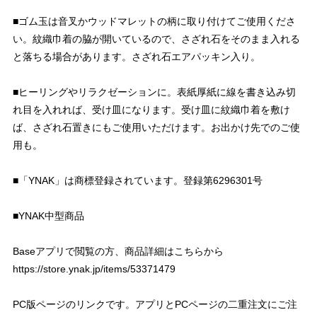
■ゴム玉は音叉かウッドマレットの柄に取り付けてご使用くださ
い。紋織巾着の脇が開いているので、さざれ石をそのまま入れる
と落ちる場合があります。さざれ石エアパッキン入り。
■ヒーリングやリラクゼーションに。表紙厚紙に線を書き込み切
れ目を入れれば、受け皿になります。受け皿に紋織巾着を敷け
ば、さざれ石置きにもご使用いただけます。お出かけ先でのご使
用も。
■「YNAK」は商標登録されています。登録第6296301号
■YNAK中型商品 ​​​​​​​
Baseアプリで閲覧の方、商品詳細はこちらから
https://store.ynak.jp/items/53371479
PC版ページのリンクです。アプリとPCページの二重注文にご注