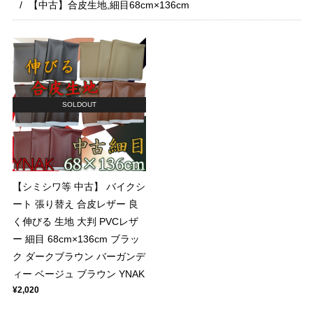
【中古】合皮生地,細目68cm×136cm
SOLDOUT
【シミシワ等 中古】 バイクシ
ート 張り替え 合皮レザー 良
く伸びる 生地 大判 PVCレザ
ー 細目 68cm×136cm ブラッ
ク ダークブラウン バーガンデ
ィー ベージュ ブラウン YNAK
¥2,020