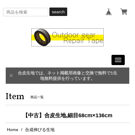
search
Toggle
navigati
合皮生地では、ネット掲載用画像と交換で無料で1生
地無料提供を行っています。
Item
商品一覧
【中古】合皮生地,細目68cm×136cm
Home
合成伸びる生地