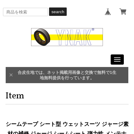
search
Toggle
navigati
合皮生地では、ネット掲載用画像と交換で無料で1生
地無料提供を行っています。
Item
シームテープ シート型 ウェットスーツ ジャージ素
材の補修 ジャージ シームシート 弾力性 メンテナ