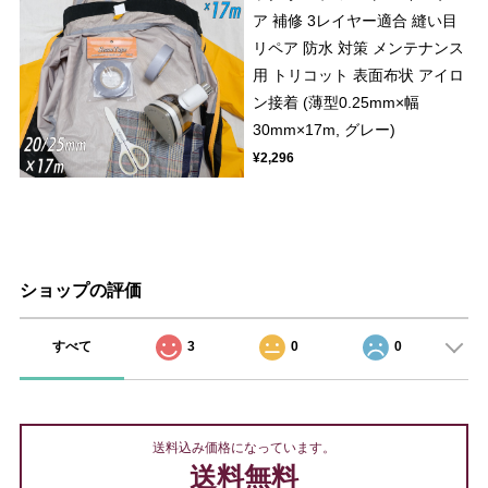
ア 補修 3レイヤー適合 縫い目
リペア 防水 対策 メンテナンス
用 トリコット 表面布状 アイロ
ン接着 (薄型0.25mm×幅
30mm×17m, グレー)
¥2,296
ショップの評価
すべて
3
0
0
送料込み価格になっています。
送料無料