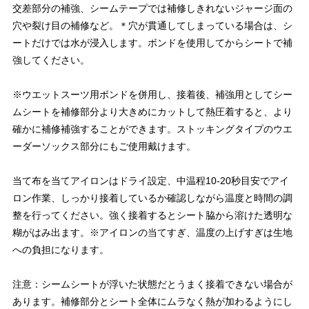
交差部分の補強、シームテープでは補修しきれないジャージ面の
穴や裂け目の補修など。＊穴が貫通してしまっている場合は、シ
ートだけでは水が浸入します。ボンドを使用してからシートで補
強してください。
※ウエットスーツ用ボンドを併用し、接着後、補強用としてシー
ムシートを補修部分より大きめにカットして熱圧着すると、より
確かに補修補強することができます。ストッキングタイプのウエ
ーダーソックス部分にもご使用戴けます。
当て布を当てアイロンはドライ設定、中温程10-20秒目安でアイ
ロン作業、しっかり接着しているか確認しながら温度と時間の調
整を行ってください。強く接着するとシート脇から溶けた透明な
糊がはみ出ます。※アイロンの当てすぎ、温度の上げすぎは生地
への負担になります。
注意：シームシートが浮いた状態だとうまく接着できない場合が
あります。補修部分とシート全体にムラなく熱が加わるようにし