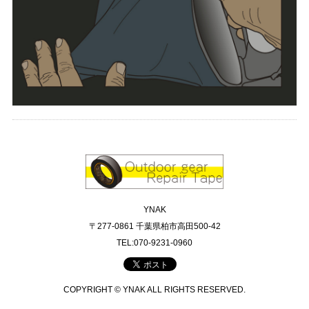
YNAK
〒277-0861 千葉県柏市高田500-42
TEL:070-9231-0960
COPYRIGHT © YNAK ALL RIGHTS RESERVED.