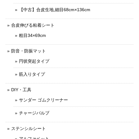
【中古】合皮生地,細目68cm×136cm
合皮伸びる粘着シート
粗目34×69cm
防音・防振マット
円状突起タイプ
筋入りタイプ
DIY・工具
サンダー ゴムクリーナー
チャージバルブ
ステンシルシート
アルファベット