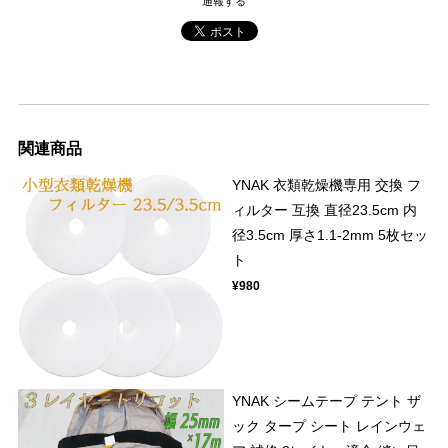
通報する
関連商品
YNAK 衣類乾燥機専用 交換 フ
ィルター 互換 直径23.5cm 内
径3.5cm 厚さ1.1-2mm 5枚セッ
ト
¥980
YNAK シームテープ テント ザ
ック タープ シート レインウェ