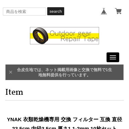
search
Toggle
navigati
合皮生地では、ネット掲載用画像と交換で無料で1生
地無料提供を行っています。
Item
YNAK 衣類乾燥機専用 交換 フィルター 互換 直径
23.5cm 内径3.5cm 厚さ1.1-2mm 10枚セット