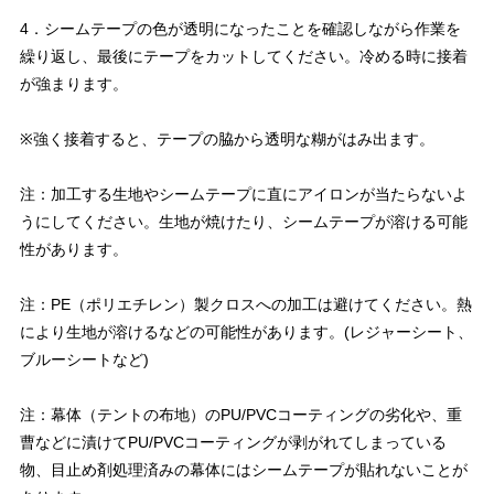
4．シームテープの色が透明になったことを確認しながら作業を
繰り返し、最後にテープをカットしてください。冷める時に接着
が強まります。
※強く接着すると、テープの脇から透明な糊がはみ出ます。
注：加工する生地やシームテープに直にアイロンが当たらないよ
うにしてください。生地が焼けたり、シームテープが溶ける可能
性があります。
注：PE（ポリエチレン）製クロスへの加工は避けてください。熱
により生地が溶けるなどの可能性があります。(レジャーシート、
ブルーシートなど)
注：幕体（テントの布地）のPU/PVCコーティングの劣化や、重
曹などに漬けてPU/PVCコーティングが剥がれてしまっている
物、目止め剤処理済みの幕体にはシームテープが貼れないことが