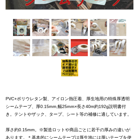
PVC+ポリウレタン製、アイロン熱圧着、厚生地用の特殊厚透明
シームテープ、厚0.15mm,幅25mm×長さ40m約192g説明書付
き。テントやザック、タープ、シート等の補修に適しています。
厚さ約0.15mm。※製造ロットや商品ごとに若干の厚みの違いが
あります。＊基本的にシームテープは厚生地には厚いテープを使