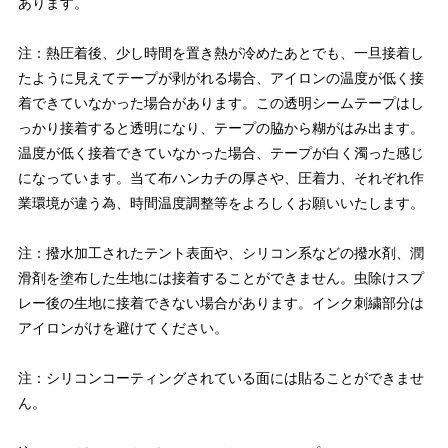
あります。
注：熱圧着後、少し時間を置き熱が冷めたあとでも、一旦接着し
たように見えてテープが剥がれる場合、アイロンの温度が低く接
着できていなかった場合があります。この透明シームテープはし
っかり接着すると透明になり、テープの脇から糊がはみ出ます。
温度が低く接着できていなかった場合、テープが白く濁った感じ
になっています。当て布ハンカチの厚さや、圧着力、それぞれ作
業環境が違う為、時間温度調整等をよろしくお願いいたします。
注：撥水加工されたテント表面や、シリコン系などの撥水剤、潤
滑剤を塗布した生地には接着することができません。虫除けスプ
レー後の生地に接着できない場合があります。インク刺繍部分は
アイロンがけを避けてください。
注：シリコンコーティングされている面には貼ることができませ
ん。