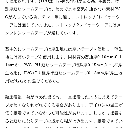
く使用されます。(TPUはゴム状の弾力がある為) 本製品、特
殊厚透明シームテープは、硬めで水や空気を通さない素材PV
Cが入っている為、テント等に適し、ストレッチ2レイヤーウ
エアには適していません。ストレッチ2レイヤーウエアにはメ
ンブレンシームテープが適しています。
基本的にシームテープは厚生地には厚いテープを使用し、薄生
地には薄いテープを使用します。同材質の普通厚0.10mm-0.1
1mmか、PVC+PU,透明シームテープ特殊厚0.15mmタイプ(厚
生地用)、PVC+PU,極厚半透明シームテープ0.18mm厚(厚生地
用)どちらかお選びください。
熱圧着後、熱が冷めた後でも、一旦接着したように見えてテー
プが硬くなり剥がれてくる場合があります。アイロンの温度が
低く接着できていなかった可能性があります。しっかり接着す
ると透明になりテープの脇から糊がはみ出ます。接着できてい