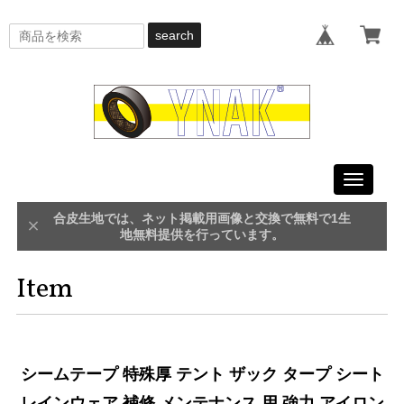
search
Toggle
navigati
合皮生地では、ネット掲載用画像と交換で無料で1生
地無料提供を行っています。
Item
シームテープ 特殊厚 テント ザック タープ シート
レインウェア 補修 メンテナンス 用 強力 アイロン