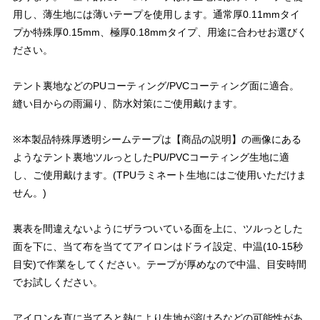
用し、薄生地には薄いテープを使用します。通常厚0.11mmタイ
プか特殊厚0.15mm、極厚0.18mmタイプ、用途に合わせお選びく
ださい。
テント裏地などのPUコーティング/PVCコーティング面に適合。
縫い目からの雨漏り、防水対策にご使用戴けます。
※本製品特殊厚透明シームテープは【商品の説明】の画像にある
ようなテント裏地ツルっとしたPU/PVCコーティング生地に適
し、ご使用戴けます。(TPUラミネート生地にはご使用いただけま
せん。)
裏表を間違えないようにザラついている面を上に、ツルっとした
面を下に、当て布を当ててアイロンはドライ設定、中温(10-15秒
目安)で作業をしてください。テープが厚めなので中温、目安時間
でお試しください。
アイロンを直に当てると熱により生地が溶けるなどの可能性があ