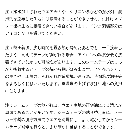
注：撥水加工されたウエア表面や、シリコン系などの撥水剤、潤
滑剤を塗布した生地には接着することができません。虫除けスプ
レー後の生地に接着できない場合があります。インク刺繍部分は
アイロンがけを避けてください。
注：熱圧着後、少し時間を置き熱が冷めたあとでも、一旦接着し
たように見えてテープが剥がれる場合、アイロンの温度が低く接
着できていなかった可能性があります。このシームテープはしっ
かり接着するとテープの脇から糊がはみ出ます。当て布ハンカチ
の厚さや、圧着力、それぞれ作業環境が違う為、時間温度調整等
をよろしくお願いいたします。※温度の上げすぎは生地への負担
になります。
注：シームテープの剥がれは、ウエア生地の汗や油による汚れが
原因であることが多いです。シームテープの貼り替え前に、メー
カー推奨の洗浄方法でウエアを綺麗にし、よく乾かしてからシー
ムテープ補修を行うと、より確かに補修することができます。