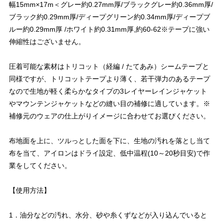
幅15mm×17m＜グレー約0.27mm厚/ブラックグレー約0.36mm厚/
ブラック約0.29mm厚/ディープグリーン約0.34mm厚/ディープブ
ルー約0.29mm厚 /ホワイト約0.31mm厚,約60-62※テープに強い
伸縮性はございません。
圧着可能な素材はトリコット（経編 / たてあみ）シームテープと
同様ですが、トリコットテープより薄く、若干弾力のあるテープ
なので生地が軽く柔らかなタイプの3レイヤーレインジャケット
やマウンテンジャケットなどの縫い目の補修に適しています。※
補修元のウェアの仕上がりイメージに合わせてお選びください。
布地面を上に、ツルっとした面を下に、生地の汚れを落とし当て
布を当て、アイロンはドライ設定、低中温程(10～20秒目安)で作
業をしてください。
【使用方法】
1．油分などの汚れ、水分、砂や糸くずなどが入り込んでいると