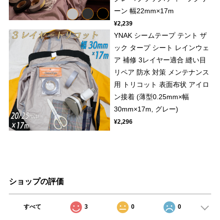
ーン 幅22mm×17m
¥2,239
YNAK シームテープ テント ザ
ック タープ シート レインウェ
ア 補修 3レイヤー適合 縫い目
リペア 防水 対策 メンテナンス
用 トリコット 表面布状 アイロ
ン接着 (薄型0.25mm×幅
30mm×17m, グレー)
¥2,296
ショップの評価
すべて
3
0
0