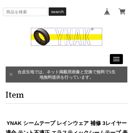
search
Toggle
navigati
合皮生地では、ネット掲載用画像と交換で無料で1生
地無料提供を行っています。
Item
YNAK シームテープ レインウェア 補修 3レイヤー
適合 テント不適正 エラスティックシームテープ 表