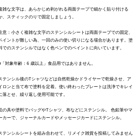
複雑な文字は、あらかじめ剥がれる両面テープで細かく貼り付ける
か、スティックのりで固定しましょう。
注意：小さく複雑な文字のステンシルシートは両面テープでの固定、
ペイントが難しい為、一回のみの使い切りになる場合があります。塗
料でのステンシルではなく色ペンでのペイントに向いています。
■「対象年齢：6 歳以上」食品用ではありません。
ステンシル後のTシャツなどは自然乾燥かドライヤーで乾燥させ、ア
イロンと当て布で塗料を定着。使い終わったプレートは洗浄でキレイ
に落とせ、繰り返し使用可能です。
絵の具や塗料でバッグやTシャツ、布などにステンシル。 色鉛筆やマ
ーカーで、ジャーナルカードやメッセージカードにステンシル。
ステンシルシートを組み合わせて、リメイク雑貨を投稿してみません