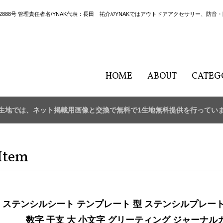
02888号 管理責任者名/YNAK代表：長田 祐介///YNAKではアウトドアアクセサリー
HOME
ABOUT
CATEG
生地では、ネット掲載用画像と交換で無料で1生地無料提供を行ってい
Item
ステンシルシート テンプレート 型 ステンシルプレート
数字 干支 大 小文字 グリーティング ジャーナルカード