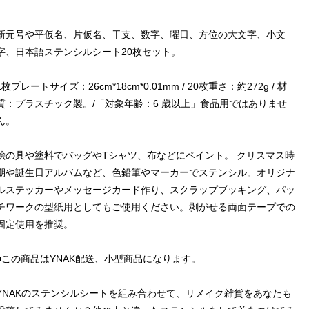
新元号や平仮名、片仮名、干支、数字、曜日、方位の大文字、小文
字、日本語ステンシルシート20枚セット。
1枚プレートサイズ：26cm*18cm*0.01mm / 20枚重さ：約272g / 材
質：プラスチック製。/「対象年齢：6 歳以上」食品用ではありませ
ん。
絵の具や塗料でバッグやTシャツ、布などにペイント。 クリスマス時
期や誕生日アルバムなど、色鉛筆やマーカーでステンシル。オリジナ
ルステッカーやメッセージカード作り、スクラップブッキング、パッ
チワークの型紙用としてもご使用ください。剥がせる両面テープでの
固定使用を推奨。
■この商品はYNAK配送、小型商品になります。
YNAKのステンシルシートを組み合わせて、リメイク雑貨をあなたも