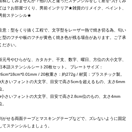
投稿してみませんか？他の人と違ったステンシルをして差をつけてみ
ては？お部屋づくり、男前インテリア★雑貨のリメイク、ペイント、
男前ステンシル★
注意：型をくり抜く工程で、文字型をレーザー熱で焼き切る為、匂い
と型のフチや板のフチが黄色く焼き色が残る場合があります。ご了承
ください。
新元号やひらがな、カタカナ、干支、数字、曜日、方位の大小文字、
日本語ステンシルシート20枚セット。 プレートサイズ：
26cm*18cm*0.01mm / 20枚重さ：約272g / 材質：プラスチック製。
■大きいフォントの大文字、目安で高さ5cmを超えるもの、太さ6mm
位。
■小さいフォントの大文字、目安で高さ2.8cm位のもの、太さ4mm
位。
剥がせる両面テープとマスキングテープなどで、ズレないように固定
してステンシルしましょう。