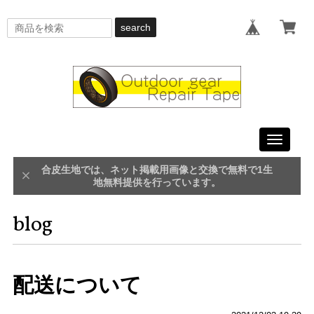
search
Toggle
navigati
合皮生地では、ネット掲載用画像と交換で無料で1生
地無料提供を行っています。
blog
配送について