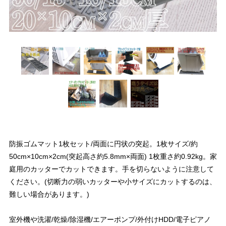
防振ゴムマット1枚セット/両面に円状の突起。1枚サイズ/約
50cm×10cm×2cm(突起高さ約5.8mm×両面) 1枚重さ約0.92kg。家
庭用のカッターでカットできます。手を切らないように注意して
ください。(切断力の弱いカッターや小サイズにカットするのは、
難しい場合があります。)
室外機や洗濯/乾燥/除湿機/エアーポンプ/外付けHDD/電子ピアノ