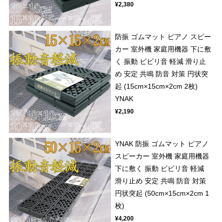
¥2,380
防振 ゴムマット ピアノ スピー
カー 室外機 家庭用機器 下に敷
く 振動 ビビリ音 軽減 滑り止
め 安定 共鳴 防音 対策 円状突
起 (15cm×15cm×2cm 2枚)
YNAK
¥2,190
YNAK 防振 ゴムマット ピアノ
スピーカー 室外機 家庭用機器
下に敷く 振動 ビビリ音 軽減
滑り止め 安定 共鳴 防音 対策
円状突起 (50cm×15cm×2cm 1
枚)
¥4,200