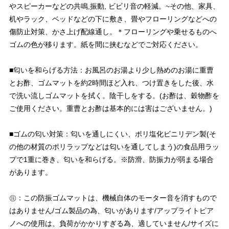
やスピーカーなどの共鳴,振動, ビビリ音の軽減。~その他、家具、
机やラック、ベッドなどの下に敷き、畳やフローリングなどへの
傷防止対策、かさ上げ配線通し。＊フローリングや乗せるものへ
ゴムの色が移ります。紙を間に挟むなどでご対応ください。
■匂いを和らげる方法：お風呂のお湯より少し熱めのお湯に重曹
とお酢、ゴムマットを約2時間ほど入れ、つけ置きをした後、水
で洗い流しゴムマットを拭く。陰干しをする。(お酢は、穀物酢を
ご使用ください。重曹とお酢は基本的には害はございません。)
■ゴムの匂い対策：匂いを通しにくい、ポリ塩化ビニリデン製(そ
の他の材質のポリラップなどは匂いを通してしまう)の食品用ラッ
プで1重に巻き、匂いを和らげる。※防滑、防振力が弱まる場合
があります。
㊟：この防振ゴムマットは、機械自体のモーター音を消すもので
はありません/ゴム製品の為、匂いがあります/アップライトピア
ノへの使用は、負荷がかかりすぎる為、適していません/サイズに