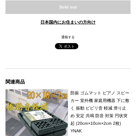
Sold out
日本国内にお住まいの方向け
通報する
関連商品
防振 ゴムマット ピアノ スピー
カー 室外機 家庭用機器 下に敷
く 振動 ビビリ音 軽減 滑り止
め 安定 共鳴 防音 対策 円状突
起 (20cm×10cm×2cm 2枚)
YNAK