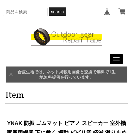
search
Toggle
navigati
合皮生地では、ネット掲載用画像と交換で無料で1生
地無料提供を行っています。
Item
YNAK 防振 ゴムマット ピアノ スピーカー 室外機
家庭用機器 下に敷く 振動 ビビリ音 軽減 滑り止め